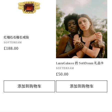
红榴石石榴石戒指
厂
SOFTDREAM
商：
常
£188.00
规
价
LauraGalasso 的 SoftDream 礼品卡
格
厂
SOFTDREAM
商：
常
£50.00
规
价
添加到购物车
添加到购物车
格