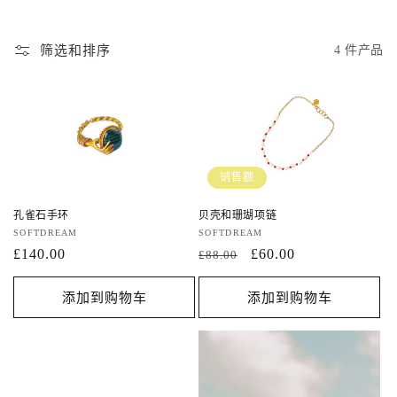
筛选和排序
4 件产品
销售额
孔雀石手环
贝壳和珊瑚项链
厂
SOFTDREAM
厂
SOFTDREAM
商：
常
£140.00
商：
常
促
£60.00
£88.00
规
规
销
价
价
价
添加到购物车
添加到购物车
格
格