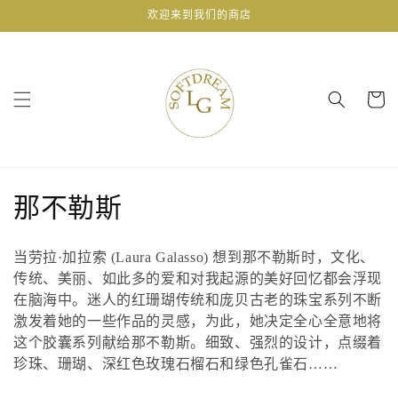
跳到内
欢迎来到我们的商店
容
购
物
车
收
那不勒斯
藏
当劳拉·加拉索 (Laura Galasso) 想到那不勒斯时，文化、
:
传统、美丽、如此多的爱和对我起源的美好回忆都会浮现
在脑海中。迷人的红珊瑚传统和庞贝古老的珠宝系列不断
激发着她的一些作品的灵感，为此，她决定全心全意地将
这个胶囊系列献给那不勒斯。细致、强烈的设计，点缀着
珍珠、珊瑚、深红色玫瑰石榴石和绿色孔雀石……